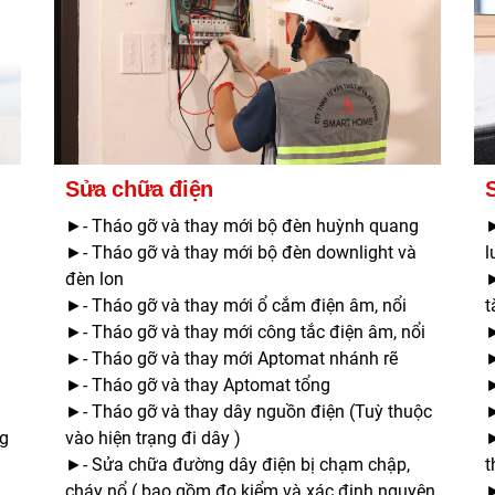
Sửa chữa điện
►- Tháo gỡ và thay mới bộ đèn huỳnh quang
►
►- Tháo gỡ và thay mới bộ đèn downlight và
l
đèn lon
►
►- Tháo gỡ và thay mới ổ cắm điện âm, nổi
t
►- Tháo gỡ và thay mới công tắc điện âm, nổi
►
►- Tháo gỡ và thay mới Aptomat nhánh rẽ
►
►- Tháo gỡ và thay Aptomat tổng
►
►- Tháo gỡ và thay dây nguồn điện (Tuỳ thuộc
►
ng
vào hiện trạng đi dây )
►
►- Sửa chữa đường dây điện bị chạm chập,
t
cháy nổ ( bao gồm đo kiểm và xác định nguyên
►