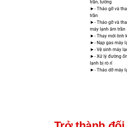
trần, tường
►- Tháo gỡ và thay
trần
►- Tháo gỡ và tha
máy lạnh âm trần
►- Thay mới linh k
►- Nạp gas máy l
►- Vệ sinh máy lạ
►- Xử lý đường ốn
lạnh bị rò rỉ
►- Tháo dỡ máy lạ
Trở thành đối