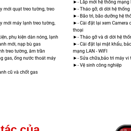
►- Lắp mới hệ thống mạng 
 mới quạt treo tường, treo
►- Tháo gỡ, di dời hệ thốn
►- Bão trì, bão dưỡng hệ t
y mới máy lạnh treo tường,
►- Cài đặt lại xem Camera 
thoại
iện, phụ kiện dàn nóng, lạnh
►- Tháo gỡ và di dời hệ th
ạnh mới, nạp bù gas
►- Cài đặt lại mật khẩu, bả
nh treo tường, âm trần
mạng LAN - WIFI
g gas, ống nước thoát máy
►- Sửa chữa,bảo trì máy vi t
►- Vệ sinh công nghiệp
nh cũ và chốt gas
 tác của