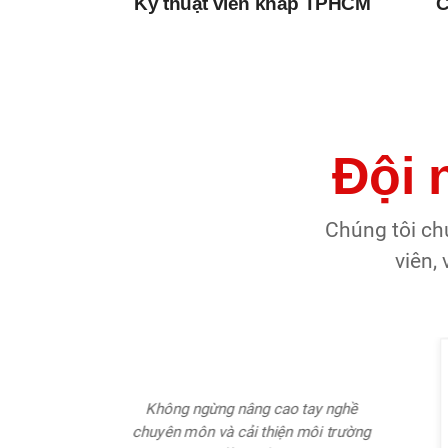
Kỹ thuật viên khắp TPHCM
C
Đội 
Chúng tôi ch
viên,
Từ 5 năm kinh nghiệm. Được đào tạo
y nghề
sâu về chuyên môn nghiệp vụ
i trường