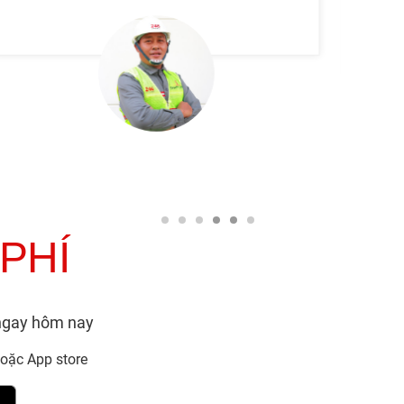
trung thực
 PHÍ
 ngay hôm nay
oặc App store