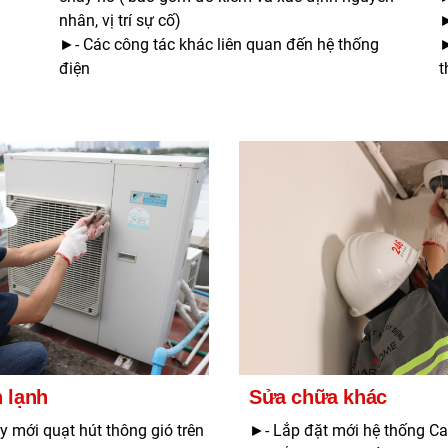
nhân, vị trí sự cố)
►
►- Các công tác khác liên quan đến hệ thống
►
điện
t
 lạnh
Sửa chữa khác
y mới quạt hút thông gió trên
►- Lắp đặt mới hệ thống C