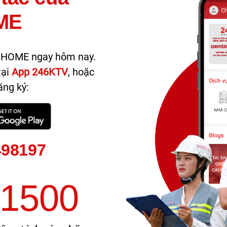
ME
6SHOME ngay hôm nay.
tại
App 246KTV
, hoặc
ng ký:
498197
1500